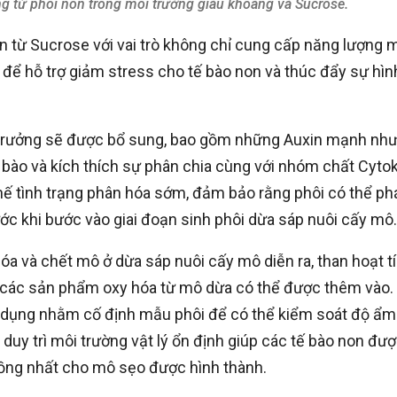
 từ phôi non trong môi trường giàu khoáng và Sucrose.
n từ Sucrose với vai trò không chỉ cung cấp năng lượng 
 để hỗ trợ giảm stress cho tế bào non và thúc đẩy sự hìn
h trưởng sẽ được bổ sung, bao gồm những Auxin mạnh nh
bào và kích thích sự phân chia cùng với nhóm chất Cytok
ế tình trạng phân hóa sớm, đảm bảo rằng phôi có thể ph
ước khi bước vào giai đoạn sinh phôi dừa sáp nuôi cấy mô.
óa và chết mô ở dừa sáp nuôi cấy mô diễn ra, than hoạt t
à các sản phẩm oxy hóa từ mô dừa có thể được thêm vào.
 dụng nhằm cố định mẫu phôi để có thể kiểm soát độ ẩm
duy trì môi trường vật lý ổn định giúp các tế bào non đư
ồng nhất cho mô sẹo được hình thành.