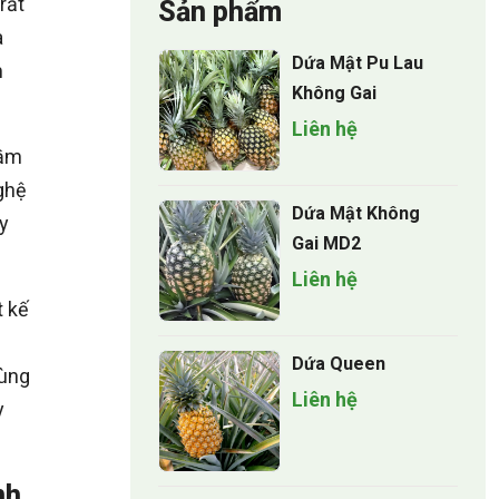
rất
Sản phẩm
a
Dứa Mật Pu Lau
m
Không Gai
Liên hệ
mầm
ghệ
Dứa Mật Không
y
Gai MD2
Liên hệ
t kế
Dứa Queen
cùng
Liên hệ
y
nh