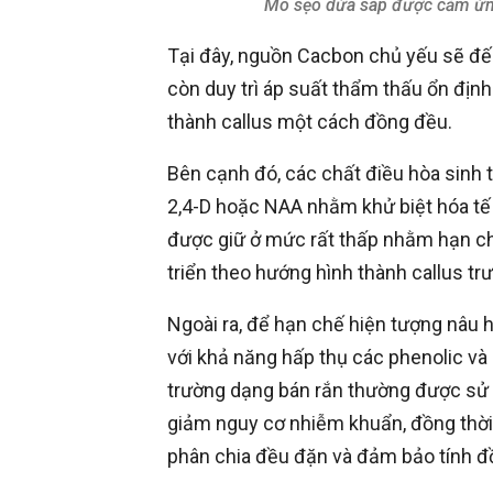
Mô sẹo dừa sáp được cảm ứng
Tại đây, nguồn Cacbon chủ yếu sẽ đế
còn duy trì áp suất thẩm thấu ổn định
thành callus một cách đồng đều.
Bên cạnh đó, các chất điều hòa sin
2,4-D hoặc NAA nhằm khử biệt hóa tế 
được giữ ở mức rất thấp nhằm hạn ch
triển theo hướng hình thành callus tr
Ngoài ra, để hạn chế hiện tượng nâu h
với khả năng hấp thụ các phenolic v
trường dạng bán rắn thường được sử
giảm nguy cơ nhiễm khuẩn, đồng thời 
phân chia đều đặn và đảm bảo tính đ