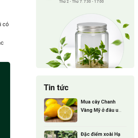
Thứ 2 - Thứ 7: 7:30 - 17:00
i có
ác
Tin tức
Mua cây Chanh
Vàng Mỹ ở đâu uy
tín và bí quyết
chọn cây giống
Đặc điểm xoài Hạ