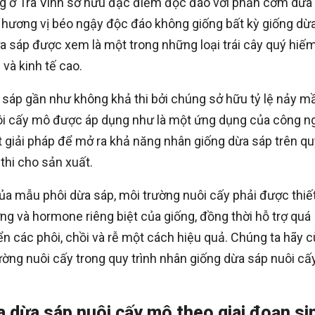
ng ở Trà Vinh sở hữu đặc điểm độc đáo với phần cơm dừa 
hương vị béo ngậy độc đáo không giống bất kỳ giống dừ
ừa sáp được xem là một trong những loại trái cây quý hiế
 và kinh tế cao.
 sáp gần như không khả thi bởi chúng sở hữu tỷ lệ nảy 
uôi cấy mô được áp dụng như là một ứng dụng của công n
 giải pháp để mở ra khả năng nhân giống dừa sáp trên qu
thi cho sản xuất.
 của mẫu phôi dừa sáp, môi trường nuôi cấy phải được thiế
g và hormone riêng biệt của giống, đồng thời hỗ trợ quá
iển các phôi, chồi và rễ một cách hiệu quả. Chúng ta hãy 
rường nuôi cấy trong quy trình nhân giống dừa sáp nuôi cấ
 dừa sáp nuôi cấy mô theo giai đoạn si