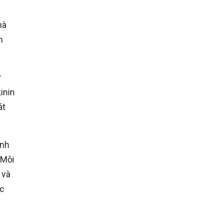
mà
h
ư
inin
át
ính
 Môi
 và
ợc