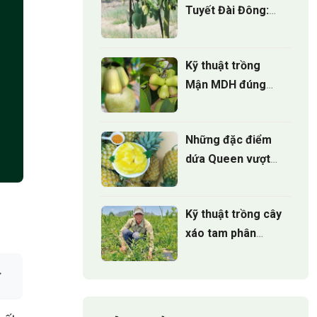
Tuyết Đài Đông:
Nguồn gốc, hương
vị và giá trị kinh tế
Kỹ thuật trồng
Mận MDH đúng
cách cho cây sinh
trưởng khỏe
Những đặc điểm
dứa Queen vượt
trội mà 90% người
trồng chưa biết
Kỹ thuật trồng cây
xáo tam phân
đúng cách cho
cây phát triển