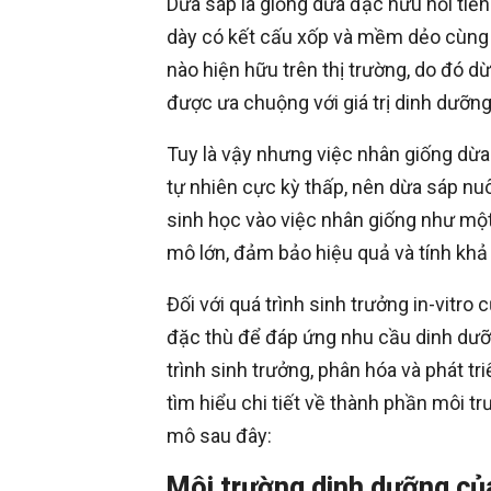
Dừa sáp là giống dừa đặc hữu nổi tiế
dày có kết cấu xốp và mềm dẻo cùng 
nào hiện hữu trên thị trường, do đó d
được ưa chuộng với giá trị dinh dưỡng
Tuy là vậy nhưng việc nhân giống dừa
tự nhiên cực kỳ thấp, nên dừa sáp n
sinh học vào việc nhân giống như một
mô lớn, đảm bảo hiệu quả và tính khả 
Đối với quá trình sinh trưởng in-vitro
đặc thù để đáp ứng nhu cầu dinh dưỡn
trình sinh trưởng, phân hóa và phát tr
tìm hiểu chi tiết về thành phần môi t
mô sau đây:
Môi trường dinh dưỡng của