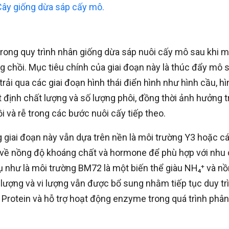
Cây giống dừa sáp cấy mô.
 trong quy trình nhân giống dừa sáp nuôi cấy mô sau khi 
g chồi. Mục tiêu chính của giai đoạn này là thúc đẩy mô 
trải qua các giai đoạn hình thái điển hình như hình cầu, hì
t định chất lượng và số lượng phôi, đồng thời ảnh hưởng 
 và rễ trong các bước nuôi cấy tiếp theo.
 giai đoạn này vẫn dựa trên nền là môi trường Y3 hoặc c
h về nồng độ khoáng chất và hormone để phù hợp với nhu
dụ như là môi trường BM72 là một biến thể giàu NH₄⁺ và n
lượng và vi lượng vẫn được bổ sung nhằm tiếp tục duy trì
 Protein và hỗ trợ hoạt động enzyme trong quá trình phân