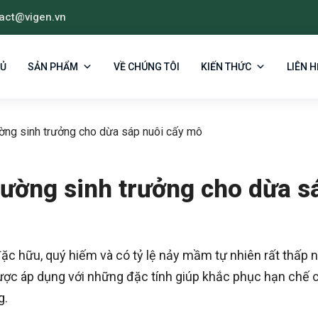
act@vigen.vn
HỦ
SẢN PHẨM
VỀ CHÚNG TÔI
KIẾN THỨC
LIÊN H
rường sinh trưởng cho dừa sáp nuôi cấy mô
trường sinh trưởng cho dừa s
ặc hữu, quý hiếm và có tỷ lệ nảy mầm tự nhiên rất thấp 
ợc áp dụng với những đặc tính giúp khắc phục hạn chế 
g.