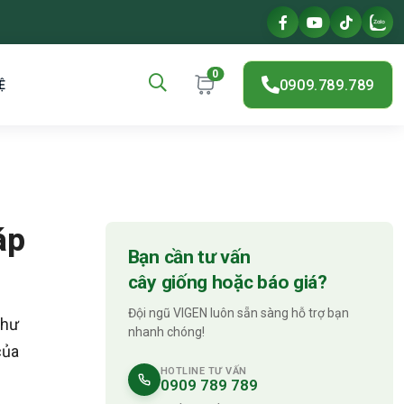
0
0909.789.789
Ệ
áp
Bạn cần tư vấn
cây giống hoặc báo giá?
Đội ngũ VIGEN luôn sẵn sàng hỗ trợ bạn
như
nhanh chóng!
của
HOTLINE TƯ VẤN
0909 789 789