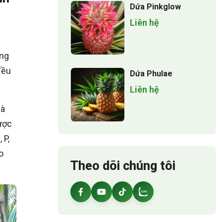
Dứa Pinkglow
Liên hệ
úng
đều
Dứa Phulae
Liên hệ
là
ược
 P,
o
Theo dõi chúng tôi