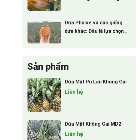
điều nhà vườn cần biết
Dứa Phulae và các giống
dứa khác: Đâu là lựa chọn
tốt nhất?
Sản phẩm
Dứa Mật Pu Lau Không Gai
Liên hệ
Dứa Mật Không Gai MD2
Liên hệ