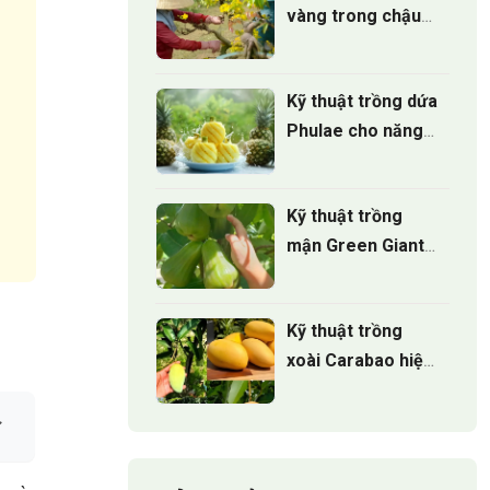
vàng trong chậu
đúng cách để cây
luôn xanh tốt
Kỹ thuật trồng dứa
quanh năm
Phulae cho năng
suất cao
Kỹ thuật trồng
mận Green Giant
để cho cây phát
triển khỏe
Kỹ thuật trồng
xoài Carabao hiệu
quả cho năng suất
cao