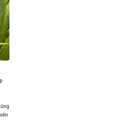
ập
cũng
hiên