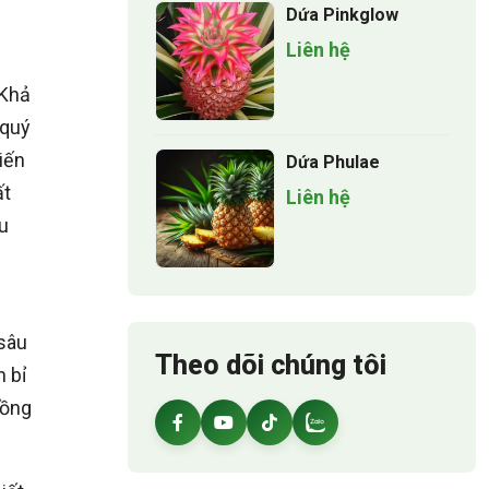
Dứa Pinkglow
Liên hệ
 Khả
 quý
iến
Dứa Phulae
ất
Liên hệ
êu
 sâu
Theo dõi chúng tôi
n bỉ
đồng