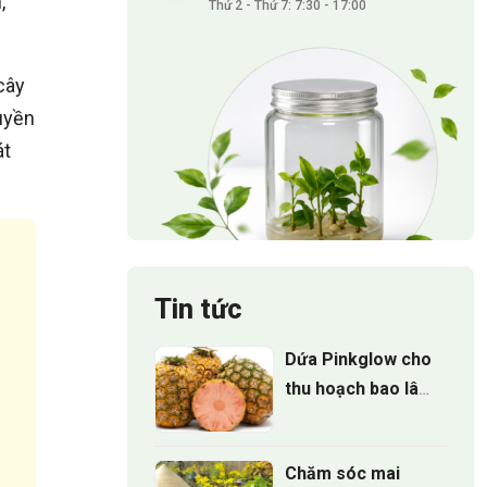
,
Thứ 2 - Thứ 7: 7:30 - 17:00
cây
uyền
át
Tin tức
Dứa Pinkglow cho
thu hoạch bao lâu
sau khi trồng
Chăm sóc mai