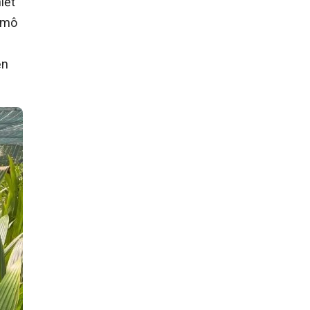
iết
, mô
ền