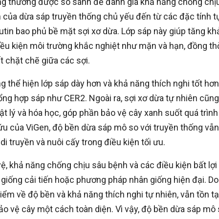
ng thường được so sánh để đánh giá khả năng chống chị
n của dừa sáp truyền thống chủ yếu đến từ các đặc tính t
 cutin bao phủ bề mặt sợi xơ dừa. Lớp sáp này giúp tăng kh
ều kiện môi trường khắc nghiệt như mặn và hạn, đồng th
 chặt chẽ giữa các sợi.
 thể hiện lớp sáp dày hơn và khả năng thích nghi tốt hơn
ng hợp sáp như CER2. Ngoài ra, sợi xơ dừa tự nhiên cũng
t lý và hóa học, góp phần bảo vệ cây xanh suốt quá trình
cứu của ViGen, độ bền dừa sáp mô so với truyền thống vẫn
i truyền và nuôi cấy trong điều kiện tối ưu.
ệ, khả năng chống chịu sâu bệnh và các điều kiện bất lợi
 giống cải tiến hoặc phương pháp nhân giống hiện đại. Do
ểm về độ bền và khả năng thích nghi tự nhiên, vẫn tồn tạ
bảo vệ cây một cách toàn diện. Vì vậy, độ bền dừa sáp mô