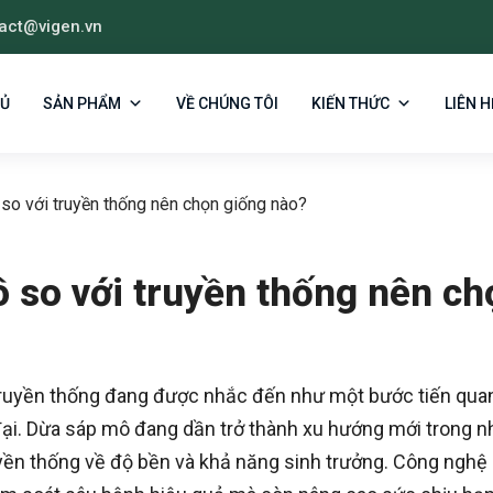
act@vigen.vn
HỦ
SẢN PHẨM
VỀ CHÚNG TÔI
KIẾN THỨC
LIÊN H
so với truyền thống nên chọn giống nào?
 so với truyền thống nên ch
truyền thống đang được nhắc đến như một bước tiến qua
 đại. Dừa sáp mô đang dần trở thành xu hướng mới trong n
uyền thống về độ bền và khả năng sinh trưởng. Công nghệ