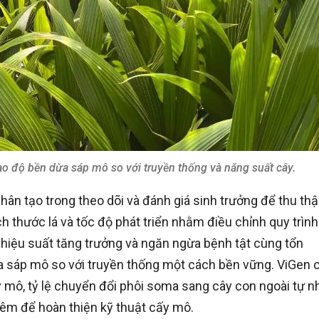
o độ bền dừa sáp mô so với truyền thống và năng suất cây.
hân tạo trong theo dõi và đánh giá sinh trưởng để thu th
ích thước lá và tốc độ phát triển nhằm điều chỉnh quy trình
 hiệu suất tăng trưởng và ngăn ngừa bệnh tật cùng tổn
 sáp mô so với truyền thống một cách bền vững. ViGen 
 mô, tỷ lệ chuyển đổi phôi soma sang cây con ngoài tự n
hêm để hoàn thiện kỹ thuật cấy mô.