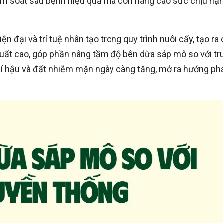
iểm soát sâu bệnh hiệu quả mà còn nâng cao sức chịu hạn
n đại và trí tuệ nhân tạo trong quy trình nuôi cấy, tạo ra 
uất cao, góp phần nâng tầm độ bên dừa sáp mô so với tr
hí hậu và đất nhiễm mặn ngày càng tăng, mở ra hướng ph