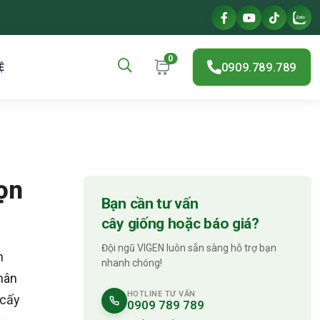
0
0909.789.789
Ệ
ọn
Bạn cần tư vấn
cây giống hoặc báo giá?
Đội ngũ VIGEN luôn sẵn sàng hỗ trợ bạn
n
nhanh chóng!
hân
HOTLINE TƯ VẤN
 cấy
0909 789 789