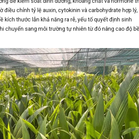
ưởng để kiểm soát dinh dưỡng, khoáng chất và hormone th
ờ điều chỉnh tỷ lệ auxin, cytokinin và carbohydrate hợp lý
ề kích thước lẫn khả năng ra rễ, yếu tố quyết định sinh
 khi chuyển sang môi trường tự nhiên từ đó nâng cao độ b