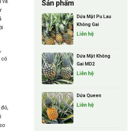
u và
Sản phẩm
ự
Dứa Mật Pu Lau
ả
Không Gai
ời
Liên hệ
,
Dứa Mật Không
 có
Gai MD2
Liên hệ
Dứa Queen
Liên hệ
 đó,
i
 so