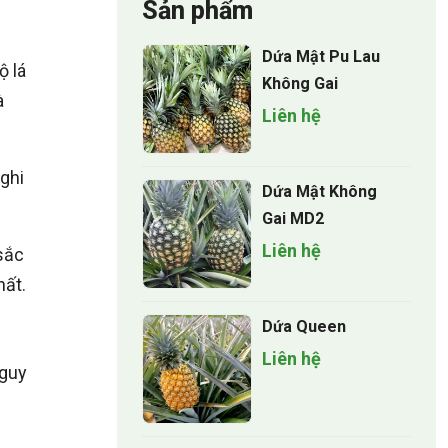
Sản phẩm
Dứa Mật Pu Lau
ộ lá
Không Gai
à
Liên hệ
ghi
Dứa Mật Không
Gai MD2
Liên hệ
sắc
hất.
Dứa Queen
Liên hệ
nguy