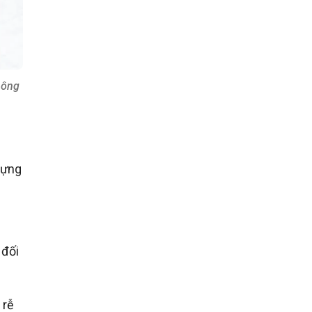
hông
dựng
 đối
 rễ