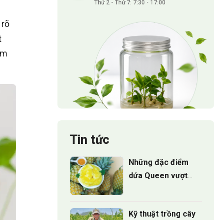
Thứ 2 - Thứ 7: 7:30 - 17:00
 rõ
t
ăm
Tin tức
Những đặc điểm
dứa Queen vượt
trội mà 90% người
trồng chưa biết
Kỹ thuật trồng cây