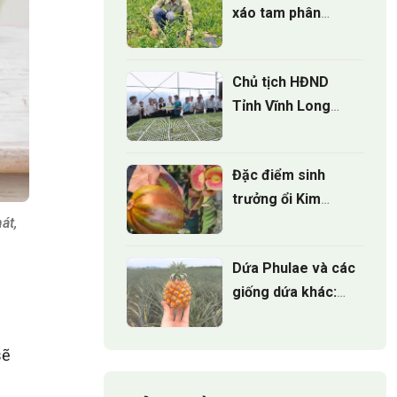
xáo tam phân
đúng cách cho
cây phát triển
Chủ tịch HĐND
Tỉnh Vĩnh Long
khảo sát mô hình
Nông nghiệp công
Đặc điểm sinh
nghệ cao tại
trưởng ổi Kim
ViGen
át,
Cương Đốm:
Những điều nhà
Dứa Phulae và các
vườn cần biết
giống dứa khác:
Đâu là lựa chọn tốt
m
nhất?
sẽ