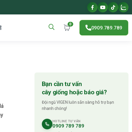
0
0909.789.789
Ệ
Bạn cần tư vấn
cây giống hoặc báo giá?
Đội ngũ VIGEN luôn sẵn sàng hỗ trợ bạn
lá
nhanh chóng!
ây
HOTLINE TƯ VẤN
0909 789 789