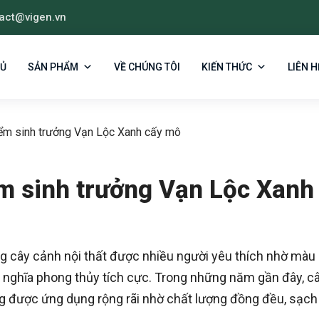
act@vigen.vn
HỦ
SẢN PHẨM
VỀ CHÚNG TÔI
KIẾN THỨC
LIÊN H
ểm sinh trưởng Vạn Lộc Xanh cấy mô
m sinh trưởng Vạn Lộc Xanh
 cây cảnh nội thất được nhiều người yêu thích nhờ màu 
 ý nghĩa phong thủy tích cực. Trong những năm gần đây, c
 được ứng dụng rộng rãi nhờ chất lượng đồng đều, sạch