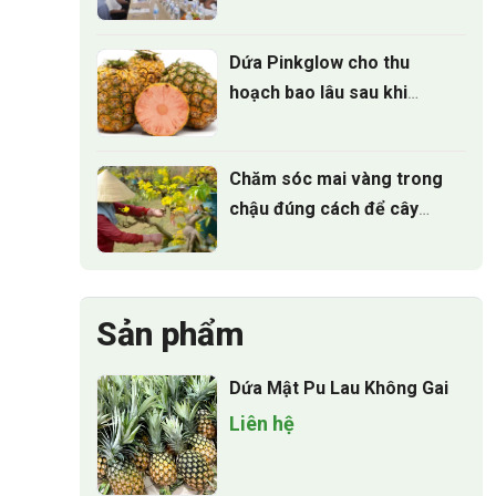
trồng Cúc mâm xôi cấy mô
cho vụ hoa tết 2027
Dứa Pinkglow cho thu
hoạch bao lâu sau khi
trồng
Chăm sóc mai vàng trong
chậu đúng cách để cây
luôn xanh tốt quanh năm
Sản phẩm
Dứa Mật Pu Lau Không Gai
Liên hệ