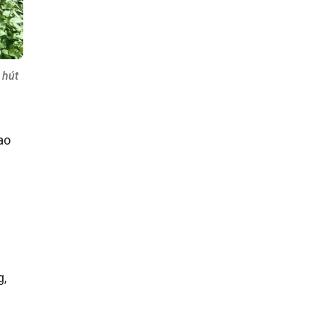
 hút
ao
y
g,