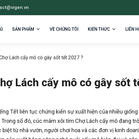
act@vigen.vn
HỦ
SẢN PHẨM
VỀ CHÚNG TÔI
KIẾN THỨC
LIÊN H
Chợ Lách cấy mô có gây sốt tết 2027 ?
hợ Lách cấy mô có gây sốt t
ểng Tết liên tục chứng kiến sự xuất hiện của nhiều giống
. Trong số đó, cúc mâm xôi tím Chợ Lách cấy mô đang tr
 biệt từ nhà vườn, người chơi hoa và các đơn vị kinh doa