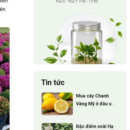
liền
Thứ 2 - Thứ 7: 7:30 - 17:00
rên
Tin tức
Mua cây Chanh
Vàng Mỹ ở đâu uy
tín và bí quyết
chọn cây giống
Đặc điểm xoài Hạ