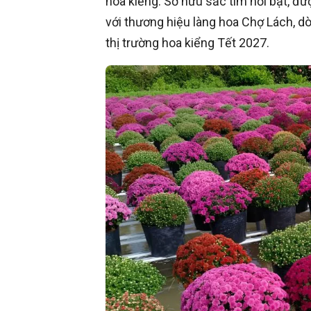
hoa kiểng. Sở hữu sắc tím nổi bật, đ
với thương hiệu làng hoa Chợ Lách, d
thị trường hoa kiểng Tết 2027.