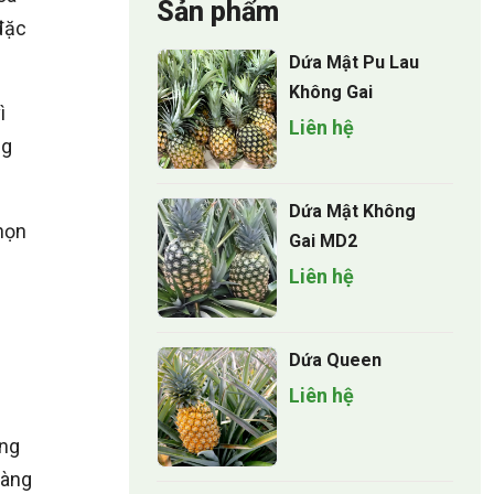
Sản phẩm
 đặc
Dứa Mật Pu Lau
Không Gai
ì
Liên hệ
ng
Dứa Mật Không
họn
Gai MD2
Liên hệ
Dứa Queen
Liên hệ
ang
càng