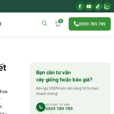
0
0909.789.789
Ệ
ết
Bạn cần tư vấn
cây giống hoặc báo giá?
Đội ngũ VIGEN luôn sẵn sàng hỗ trợ bạn
 hoa
nhanh chóng!
ở
HOTLINE TƯ VẤN
nh
0909 789 789