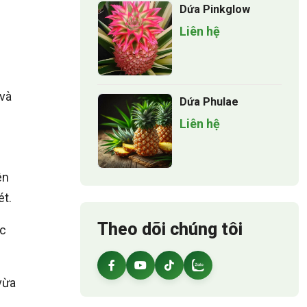
Dứa Pinkglow
Liên hệ
c
 và
Dứa Phulae
Liên hệ
ên
ét.
Theo dõi chúng tôi
ộc
vừa