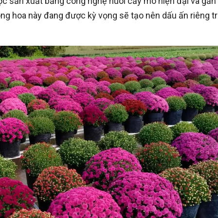
ược sản xuất bằng công nghệ nuôi cấy mô hiện đại và gắn 
òng hoa này đang được kỳ vọng sẽ tạo nên dấu ấn riêng t