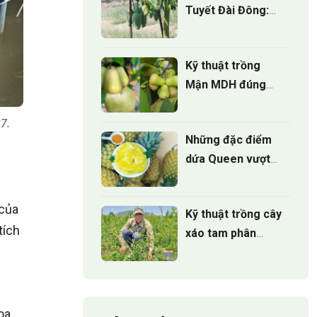
Tuyết Đài Đông:
Nguồn gốc, hương
vị và giá trị kinh tế
Kỹ thuật trồng
Mận MDH đúng
cách cho cây sinh
trưởng khỏe
7.
Những đặc điểm
dứa Queen vượt
trội mà 90% người
trồng chưa biết
 của
Kỹ thuật trồng cây
tích
xáo tam phân
đúng cách cho
cây phát triển
oa