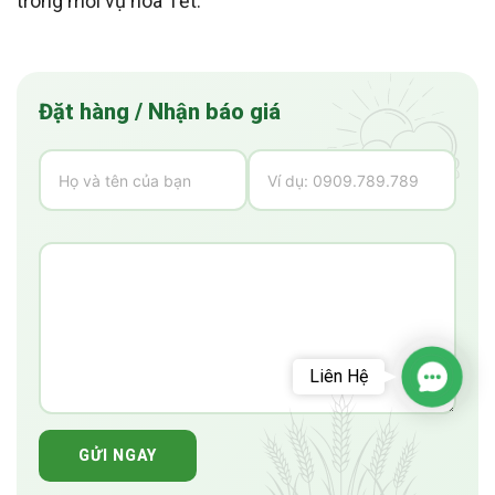
trong mỗi vụ hoa Tết.
Đặt hàng / Nhận báo giá
Liên Hệ
Contact
GỬI NGAY