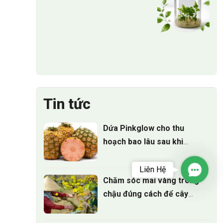
Tin tức
Dứa Pinkglow cho thu
hoạch bao lâu sau khi
trồng
Liên Hệ
Contac
Chăm sóc mai vàng trong
chậu đúng cách để cây
luôn xanh tốt quanh năm