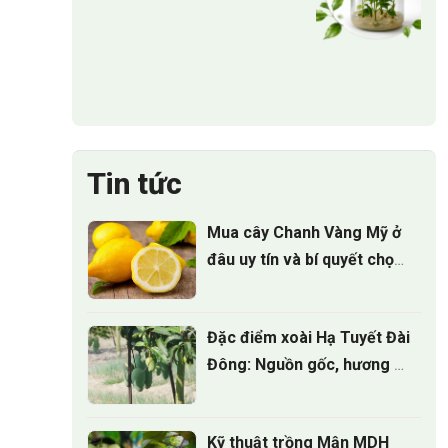
Tin tức
Mua cây Chanh Vàng Mỹ ở
đâu uy tín và bí quyết chọn
cây giống
Đặc điểm xoài Hạ Tuyết Đài
Đông: Nguồn gốc, hương vị
và giá trị kinh tế
Kỹ thuật trồng Mận MDH