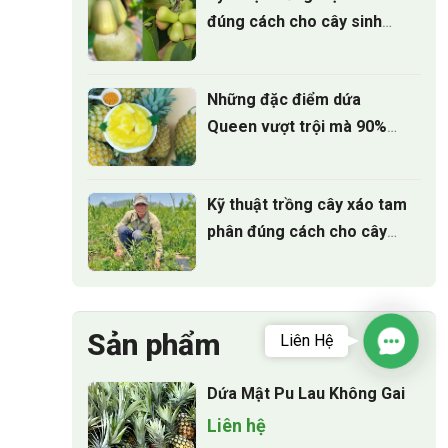
đúng cách cho cây sinh
trưởng khỏe
Những đặc điểm dứa
Queen vượt trội mà 90%
người trồng chưa biết
Kỹ thuật trồng cây xáo tam
phân đúng cách cho cây
phát triển
Sản phẩm
Liên Hệ
Contac
Dứa Mật Pu Lau Không Gai
Liên hệ