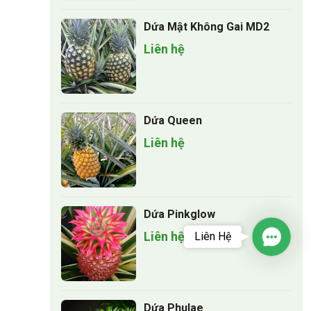
Dứa Mật Không Gai MD2
Liên hệ
Dứa Queen
Liên hệ
Dứa Pinkglow
Liên hệ
Liên Hệ
Contac
Dứa Phulae