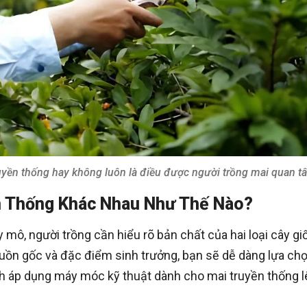
yền thống hay không luôn là điều được người trồng mai quan t
n Thống Khác Nhau Như Thế Nào?
mô, người trồng cần hiểu rõ bản chất của hai loại cây gi
uồn gốc và đặc điểm sinh trưởng, bạn sẽ dễ dàng lựa ch
 áp dụng máy móc kỹ thuật dành cho mai truyền thống l