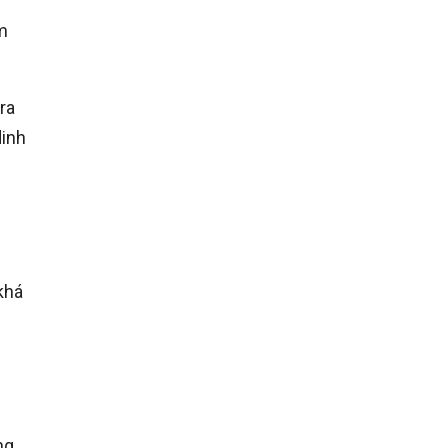
m
ra
dinh
khá
ng