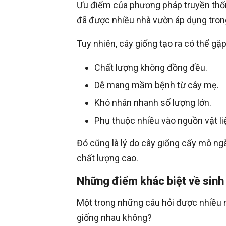
Ưu điểm của phương pháp truyền thống
đã được nhiều nhà vườn áp dụng trong 
Tuy nhiên, cây giống tạo ra có thể gặ
Chất lượng không đồng đều.
Dễ mang mầm bệnh từ cây mẹ.
Khó nhân nhanh số lượng lớn.
Phụ thuộc nhiều vào nguồn vật li
Đó cũng là lý do cây giống cấy mô n
chất lượng cao.
Những điểm khác biệt về sinh
Một trong những câu hỏi được nhiều ng
giống nhau không?