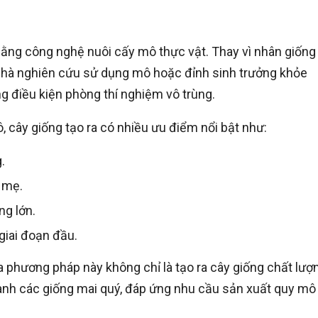
bằng công nghệ nuôi cấy mô thực vật. Thay vì nhân giống
nhà nghiên cứu sử dụng mô hoặc đỉnh sinh trưởng khỏe
 điều kiện phòng thí nghiệm vô trùng.
cây giống tạo ra có nhiều ưu điểm nổi bật như:
.
 mẹ.
ng lớn.
giai đoạn đầu.
a phương pháp này không chỉ là tạo ra cây giống chất lượ
nh các giống mai quý, đáp ứng nhu cầu sản xuất quy mô 