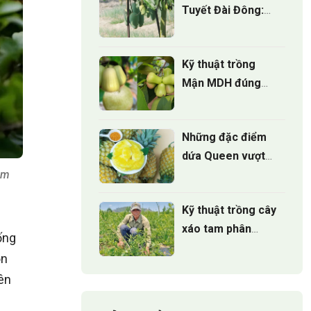
Tuyết Đài Đông:
Nguồn gốc, hương
vị và giá trị kinh tế
Kỹ thuật trồng
Mận MDH đúng
cách cho cây sinh
trưởng khỏe
Những đặc điểm
dứa Queen vượt
âm
trội mà 90% người
trồng chưa biết
Kỹ thuật trồng cây
xáo tam phân
ống
đúng cách cho
ọn
cây phát triển
ên