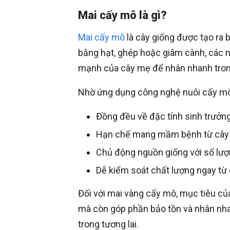
Mai cấy mô là gì?
Mai cấy mô
là cây giống được tạo ra 
bằng hạt, ghép hoặc giâm cành, các 
mạnh của cây mẹ để nhân nhanh trong
Nhờ ứng dụng công nghệ nuôi cấy mô, 
Đồng đều về đặc tính sinh trưởng
Hạn chế mang mầm bệnh từ cây
Chủ động nguồn giống với số lượ
Dễ kiểm soát chất lượng ngay từ 
Đối với mai vàng cấy mô, mục tiêu củ
mà còn góp phần bảo tồn và nhân nha
trong tương lai.