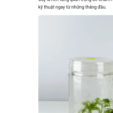
kỹ thuật ngay từ những tháng đầu.