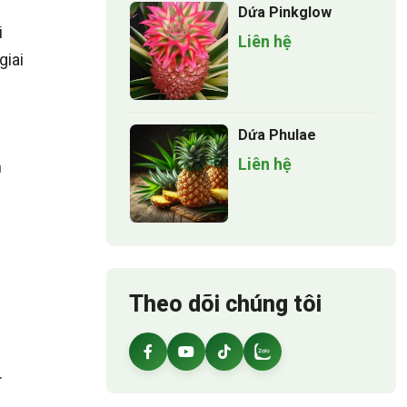
Dứa Pinkglow
i
Liên hệ
giai
Dứa Phulae
Liên hệ
n
Theo dõi chúng tôi
.