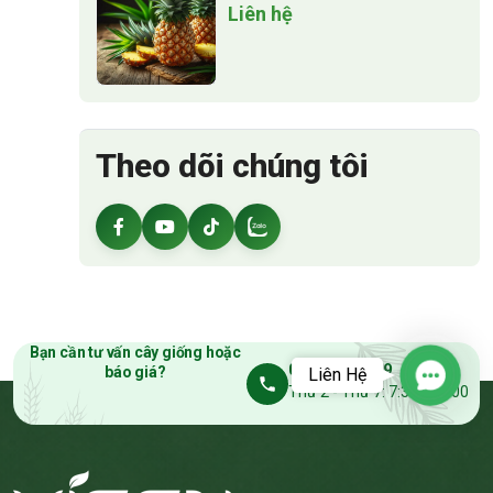
Liên hệ
Theo dõi chúng tôi
Bạn cần tư vấn cây giống hoặc
0909 789 789
báo giá?
Liên Hệ
Contac
Thứ 2 - Thứ 7: 7:30 - 17:00