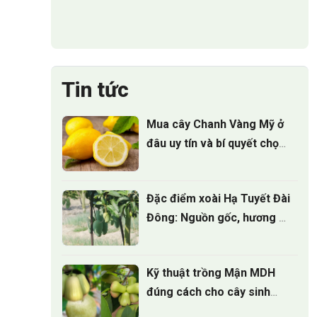
Tin tức
Mua cây Chanh Vàng Mỹ ở
đâu uy tín và bí quyết chọn
cây giống
Đặc điểm xoài Hạ Tuyết Đài
Đông: Nguồn gốc, hương vị
và giá trị kinh tế
Kỹ thuật trồng Mận MDH
đúng cách cho cây sinh
trưởng khỏe