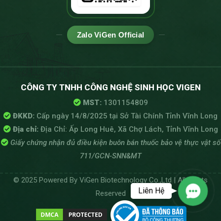
Zalo ViGen Official
CÔNG TY TNHH CÔNG NGHỆ SINH HỌC VIGEN
MST:
1301154809
ĐKKD:
Cấp ngày 14/8/2025 tại Sở Tài Chính Tỉnh Vĩnh Long
Địa chỉ:
Địa Chỉ: Ấp Long Huê, Xã Chợ Lách, Tỉnh Vĩnh Long
Giấy chứng nhận đủ điều kiện buôn bán thuốc bảo vệ thực vật số
711/GCN-SNN&MT
© 2025 Powered By ViGen Biotechnology Co.,Ltd | All Rights
Liên Hệ
Reserved
Contact