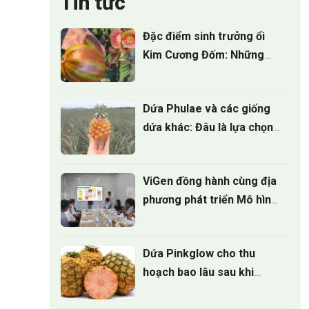
Tin tức
Đặc điểm sinh trưởng ổi
Kim Cương Đốm: Những
điều nhà vườn cần biết
Dứa Phulae và các giống
dứa khác: Đâu là lựa chọn
tốt nhất?
ViGen đồng hành cùng địa
phương phát triển Mô hình
trồng Cúc mâm xôi cấy mô
cho vụ hoa tết 2027
Dứa Pinkglow cho thu
hoạch bao lâu sau khi
trồng