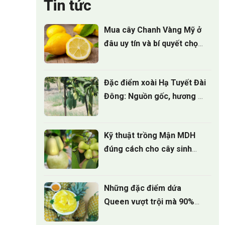
Tin tức
Mua cây Chanh Vàng Mỹ ở
đâu uy tín và bí quyết chọn
cây giống
Đặc điểm xoài Hạ Tuyết Đài
Đông: Nguồn gốc, hương vị
và giá trị kinh tế
Kỹ thuật trồng Mận MDH
đúng cách cho cây sinh
trưởng khỏe
Những đặc điểm dứa
Queen vượt trội mà 90%
người trồng chưa biết