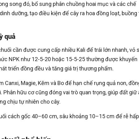
ong song đó, bổ sung phân chuồng hoai mục và các chế
 dinh dưỡng, tạo điều kiện để cây ra hoa đồng loạt, buồng 
ỳ quả
chuối cần được cung cấp nhiều Kali để trái lớn nhanh, vỏ 
thức NPK như 12-5-20 hoặc 15-5-25 thường được khuyến
hát triển đồng đều và tăng giá trị thương phẩm.
m Canxi, Magie, Kẽm và Bo để hạn chế rụng quả non, đồn
ái. Phân hữu cơ cũng đóng vai trò quan trọng, giúp đất giữ
ống chịu tự nhiên cho cây.
 chuối cách gốc 40–60 cm, sâu khoảng 10–15 cm để rễ hấp