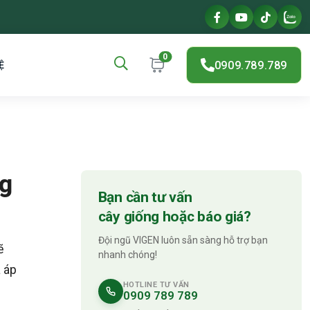
0
0909.789.789
Ệ
ng
Bạn cần tư vấn
cây giống hoặc báo giá?
Đội ngũ VIGEN luôn sẵn sàng hỗ trợ bạn
ẽ
nhanh chóng!
 áp
HOTLINE TƯ VẤN
0909 789 789