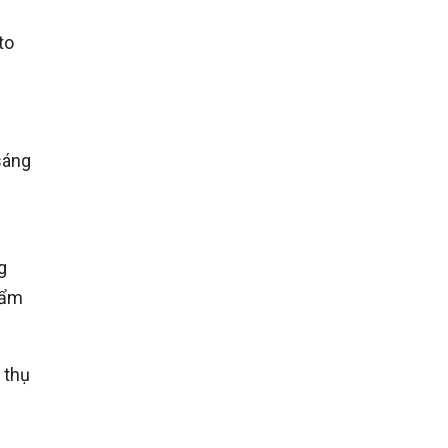
to
sáng
g
 ẩm
 thụ