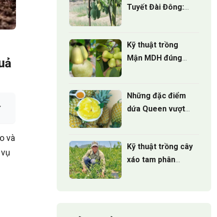
Tuyết Đài Đông:
Nguồn gốc, hương
vị và giá trị kinh tế
Kỹ thuật trồng
Mận MDH đúng
uả
cách cho cây sinh
trưởng khỏe
Những đặc điểm
dứa Queen vượt
trội mà 90% người
trồng chưa biết
o và
Kỹ thuật trồng cây
 vụ
xáo tam phân
đúng cách cho
cây phát triển
u