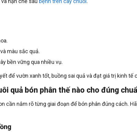
u và hạn chế sâu
bệnh trên cây chuối
.
hoa.
t và màu sắc quả.
cây bền vững qua nhiều vụ.
ết để vườn xanh tốt, buồng sai quả và đạt giá trị kinh tế 
nuôi quả bón phân thế nào cho đúng chu
con cần nắm rõ từng giai đoạn để bón phân đúng cách. Hã
rồng