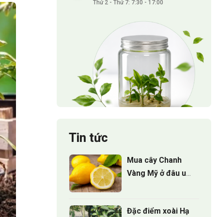
Thứ 2 - Thứ 7: 7:30 - 17:00
Tin tức
Mua cây Chanh
Vàng Mỹ ở đâu uy
tín và bí quyết
chọn cây giống
Đặc điểm xoài Hạ