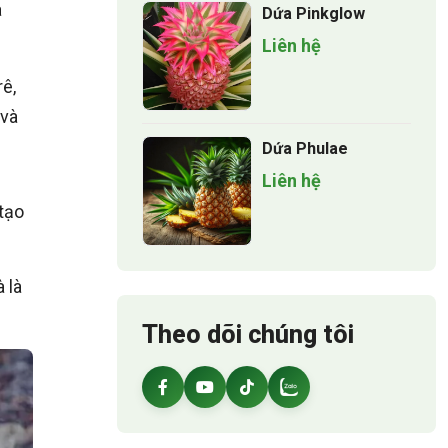
à
Dứa Pinkglow
Liên hệ
ê,
 và
Dứa Phulae
Liên hệ
 tạo
 là
Theo dõi chúng tôi