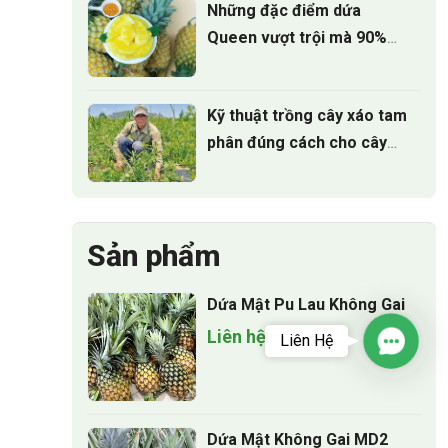
Những đặc điểm dứa
Queen vượt trội mà 90%
người trồng chưa biết
Kỹ thuật trồng cây xáo tam
phân đúng cách cho cây
phát triển
Sản phẩm
Dứa Mật Pu Lau Không Gai
Liên hệ
Liên Hệ
Contac
Dứa Mật Không Gai MD2