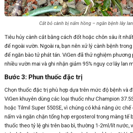
Cắt bỏ cành bị nấm hồng – ngăn bệnh lây lan
Tiêu hủy cành cắt bằng cách đốt hoặc chôn sâu ít nhấ
để ngoài vườn. Ngoài ra, bạn nên xử lý cành bệnh trong t
để ngăn bào tử phát tán. ViGen đã thử nghiệm phương 
nhiều vườn mai và ghi nhận giảm 95% nguy cơ lây lan
Bước 3: Phun thuốc đặc trị
Chọn thuốc đặc trị phù hợp dựa trên mức độ bệnh và đ
ViGen khuyên dùng các loại thuốc như Champion 37.5SC
hoặc Tilmil Super 550SE, vì chúng có khả năng ức ch
nấm và ngăn chặn tổng hợp ergosterol trong màng tế 
thuốc theo tỷ lệ ghi trên bao bì, thường 1-2ml/lít nước,