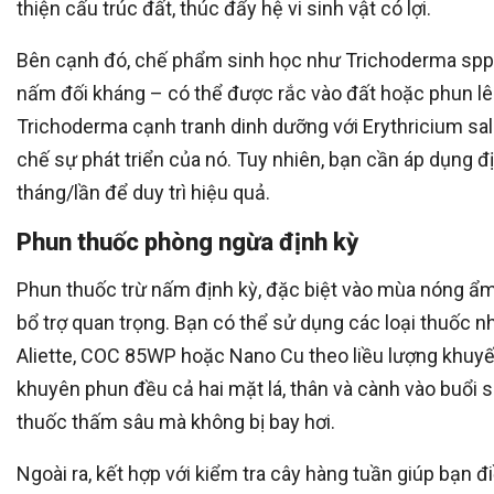
thiện cấu trúc đất, thúc đẩy hệ vi sinh vật có lợi.
Bên cạnh đó, chế phẩm sinh học như Trichoderma spp.
nấm đối kháng – có thể được rắc vào đất hoặc phun lên
Trichoderma cạnh tranh dinh dưỡng với Erythricium sal
chế sự phát triển của nó. Tuy nhiên, bạn cần áp dụng đ
tháng/lần để duy trì hiệu quả.
Phun thuốc phòng ngừa định kỳ
Phun thuốc trừ nấm định kỳ, đặc biệt vào mùa nóng ẩm,
bổ trợ quan trọng. Bạn có thể sử dụng các loại thuốc n
Aliette, COC 85WP hoặc Nano Cu theo liều lượng khuyế
khuyên phun đều cả hai mặt lá, thân và cành vào buổi
thuốc thấm sâu mà không bị bay hơi.
Ngoài ra, kết hợp với kiểm tra cây hàng tuần giúp bạn đ