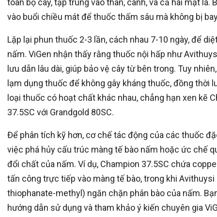
toàn bộ cây, tập trung vào thân, cành, và cả hai mặt lá.
vào buổi chiều mát để thuốc thấm sâu mà không bị bay
Lặp lại phun thuốc 2-3 lần, cách nhau 7-10 ngày, để diệt
nấm. ViGen nhận thấy rằng thuốc nội hấp như Avithuys
lưu dẫn lâu dài, giúp bảo vệ cây từ bên trong. Tuy nhiên
lạm dụng thuốc để không gây kháng thuốc, đồng thời l
loại thuốc có hoạt chất khác nhau, chẳng hạn xen kẽ 
37.5SC với Grandgold 80SC.
Để phân tích kỹ hơn, cơ chế tác động của các thuốc đặc
việc phá hủy cấu trúc màng tế bào nấm hoặc ức chế quá
đổi chất của nấm. Ví dụ, Champion 37.5SC chứa copper
tấn công trực tiếp vào màng tế bào, trong khi Avithuysi 
thiophanate-methyl) ngăn chặn phân bào của nấm. Bạ
hướng dẫn sử dụng và tham khảo ý kiến chuyên gia Vi