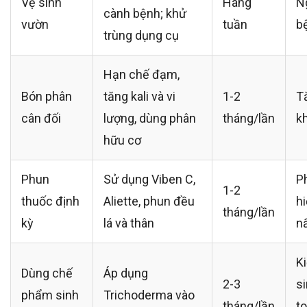
Vệ sinh
Hàng
N
cành bệnh; khử
vườn
tuần
bệ
trùng dụng cụ
Hạn chế đạm,
Bón phân
tăng kali và vi
1-2
T
cân đối
lượng, dùng phân
tháng/lần
k
hữu cơ
Phun
Sử dụng Viben C,
P
1-2
thuốc định
Aliette, phun đều
h
tháng/lần
kỳ
lá và thân
n
K
Dùng chế
Áp dụng
2-3
si
phẩm sinh
Trichoderma vào
tháng/lần
t