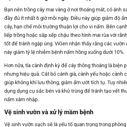
Bạn nên trồng cây mai vàng ở nơi thoáng mát, có ánh s
đầy đủ ít nhất 6 giờ mỗi ngày. Điều này giúp giảm độ ẩ
cây, hạn chế môi trường thuận lợi cho vi nấm. Bên cạnh 
liếp trồng hoặc sắp xếp chậu theo hình mai rùa với rãn
tốt để tránh ngập úng. ViGen nhận thấy rằng các vườn
này giảm tỷ lệ nhiễm bệnh nấm hồng xuống dưới 10%.
Hơn nữa, tỉa cành định kỳ để cây thông thoáng là biện 
nhưng hiệu quả. Cắt bỏ cành già, cành yếu hoặc cành
giúp không khí lưu thông, giảm ẩm ướt tích tụ. Tuy nhi
dụng dụng cụ sắc bén và khử trùng để tránh tạo vết t
nấm xâm nhập.
Vệ sinh vườn và xử lý mầm bệnh
Vệ sinh vườn sạch sẽ là yếu tố quan trọng trong phòn