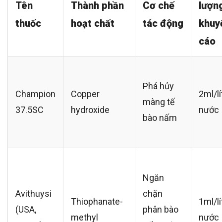
Tên
Thành phần
Cơ chế
lượn
thuốc
hoạt chất
tác động
khuy
cáo
Phá hủy
Champion
Copper
2ml/lí
màng tế
37.5SC
hydroxide
nước
bào nấm
Ngăn
Avithuysi
chặn
Thiophanate-
1ml/lí
(USA,
phân bào
methyl
nước