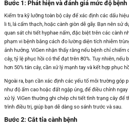
Bước 1: Phát hiện và đánh giá mức độ bệnh
Kiểm tra kỹ lưỡng toàn bộ cây để xác định các dấu hiệ
li ti, lá cẩm thạch, hoặc cành giòn dễ gãy. Bạn nên sử d
quan sát chi tiết hyphae nấm, đặc biệt trên các cành n
phạm vi bệnh bằng cách đo lường diện tích nhiễm trùng
ảnh hưởng. ViGen nhận thấy rằng nếu bệnh chỉ chiếm 
cây, tỷ lệ phục hồi có thể đạt trên 80%. Tuy nhiên, nếu 
hơn 50% tán cây, cần xử lý mạnh tay và kết hợp phục hồ
Ngoài ra, bạn cần xác định các yếu tố môi trường góp 
như độ ẩm cao hoặc đất ngập úng, để điều chỉnh ngay 
xử lý. ViGen thường ghi chép chi tiết tình trạng cây để t
trình điều trị, giúp bạn dễ dàng so sánh trước và sau.
Bước 2: Cắt tỉa cành bệnh