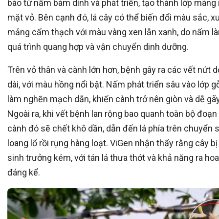
bào tử nấm bám dính và phát triển, tạo thành lớp màng
mặt vỏ. Bên cạnh đó, lá cây có thể biến đổi màu sắc, x
mảng cẩm thạch với màu vàng xen lẫn xanh, do nấm l
quá trình quang hợp và vận chuyển dinh dưỡng.
Trên vỏ thân và cành lớn hơn, bệnh gây ra các vết nứt 
dài, với màu hồng nổi bật. Nấm phát triển sâu vào lớp g
làm nghẽn mạch dẫn, khiến cành trở nên giòn và dễ gã
Ngoài ra, khi vết bệnh lan rộng bao quanh toàn bộ đoạn
cành đó sẽ chết khô dần, dẫn đến lá phía trên chuyển
loang lổ rồi rụng hàng loạt. ViGen nhận thấy rằng cây b
sinh trưởng kém, với tán lá thưa thớt và khả năng ra ho
đáng kể.