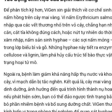
Để phân tích kỹ hơn, ViGen xin giải thích về cơ chế sin
nấm hồng trên cây mai vàng. Vi nấm Erythricium salm
nhập qua các vết thương nhỏ trên vỏ cây, chẳng hạn n
cắn, cắt tỉa không đúng cách, hoặc nứt tự nhiên do thời 
xâm nhập, nấm sản sinh hyphae – các sợi nấm mỏng –
trong lớp biểu bì và gỗ. Những hyphae này tiết ra enz
cellulose và lignin, làm phá hủy cấu trúc tế bào thực vậ
trạng hoại tử mô.
Ngoài ra, bệnh làm giảm khả năng hấp thụ nước và kho
cây, vì mạch dẫn bị tắc nghẽn. Kết quả là, cây mai vàng 
dinh dưỡng, ảnh hưởng đến quá trình hình thành nụ hoa.
nếu phát hiện sớm, bạn có thể đảo ngược tình trạng bằ
bỏ phần nhiễm bệnh và bổ sung dưỡng chất. ViGen th
kính hiển vi trong phòng thí nghiệm để quan sát hypha