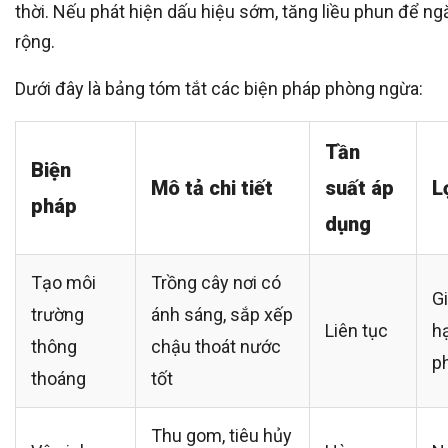
thời. Nếu phát hiện dấu hiệu sớm, tăng liều phun để ng
rộng.
Dưới đây là bảng tóm tắt các biện pháp phòng ngừa:
Tần
Biện
Mô tả chi tiết
suất áp
L
pháp
dụng
Tạo môi
Trồng cây nơi có
G
trường
ánh sáng, sắp xếp
Liên tục
h
thông
chậu thoát nước
ph
thoáng
tốt
Thu gom, tiêu hủy