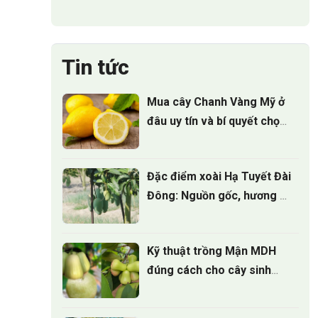
Tin tức
Mua cây Chanh Vàng Mỹ ở
đâu uy tín và bí quyết chọn
cây giống
Đặc điểm xoài Hạ Tuyết Đài
Đông: Nguồn gốc, hương vị
và giá trị kinh tế
Kỹ thuật trồng Mận MDH
đúng cách cho cây sinh
trưởng khỏe