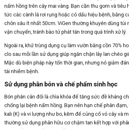
nấm hồng trên cây mai vàng. Bạn cần thu gom và tiêu 
tức các cành lá rơi rụng hoặc có dấu hiệu bệnh, bằng 
chôn sâu ít nhất 50cm. ViGen thường khuyên dùng túi n
vận chuyển, tránh bào tử phát tán trong quá trình xử lý.
Ngoài ra, khử trùng dụng cụ làm vườn bằng cồn 70% h
clo sau mỗi lần sử dụng giúp ngăn chặn lây lan chéo gi
Mặc dù biện pháp này tốn thời gian, nhưng nó giảm đá
tái nhiễm bệnh.
Sử dụng phân bón và chế phẩm sinh học
Bón phân cân đối là chìa khóa để tăng sức đề kháng c
chống lại bệnh nấm hồng. Bạn nên hạn chế phân đạm,
kali (K) và vi lượng như bo, kẽm để củng cố vỏ cây và 
thường sử dụng phân hữu cơ chậm tan kết hợp với phân