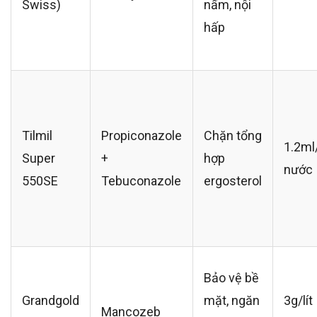
Swiss)
nấm, nội
hấp
Tilmil
Propiconazole
Chặn tổng
1.2ml/
Super
+
hợp
nước
550SE
Tebuconazole
ergosterol
Bảo vệ bề
Grandgold
mặt, ngăn
3g/lít
Mancozeb