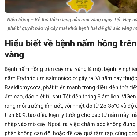
Nấm hồng – Kẻ thù thầm lặng của mai vàng ngày Tết. Hãy 
phá bí quyết bảo vệ cây mai khỏi bệnh hại để giữ sắc vàng 
Hiểu biết về bệnh nấm hồng trên
vàng
Bệnh nấm hồng trên cây mai vàng là một bệnh lý nghiê
nấm Erythricium salmonicolor gây ra. Vi nấm này thuộ
Basidiomycota, phát triển mạnh trong điều kiện thời tiế
ẩm cao, đặc biệt từ sau Tết đến tháng 9 âm lịch. ViGen
rằng môi trường ẩm ướt, với nhiệt độ từ 25-35°C và độ
trên 80%, tạo điều kiện lý tưởng cho bào tử nấm nảy 
nhập vào mô cây. Ngoài ra, việc chăm sóc không đúng
phân không cân đối hoặc để cây quá rậm rạp, cũng gó