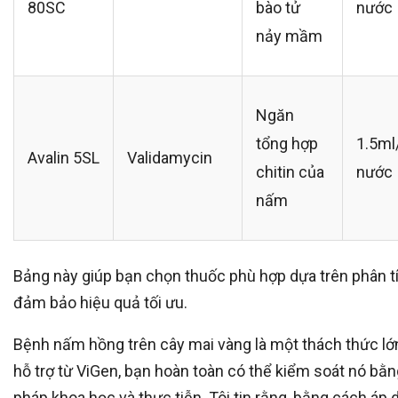
80SC
bào tử
nước
nảy mầm
Ngăn
tổng hợp
1.5ml/
Avalin 5SL
Validamycin
chitin của
nước
nấm
Bảng này giúp bạn chọn thuốc phù hợp dựa trên phân t
đảm bảo hiệu quả tối ưu.
Bệnh nấm hồng trên cây mai vàng là một thách thức lớ
hỗ trợ từ ViGen, bạn hoàn toàn có thể kiểm soát nó bằn
pháp khoa học và thực tiễn. Tôi tin rằng, bằng cách áp