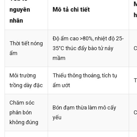
M
nguyên
Mô tả chi tiết
nhân
Độ ẩm cao >80%, nhiệt độ 25-
Thời tiết nóng
35°C thúc đẩy bào tử nảy
C
ẩm
mầm
Môi trường
Thiếu thông thoáng, tích tụ
T
trồng dày đặc
ẩm ướt
Chăm sóc
Bón đạm thừa làm mô cấy
phân bón
C
yếu
không đúng