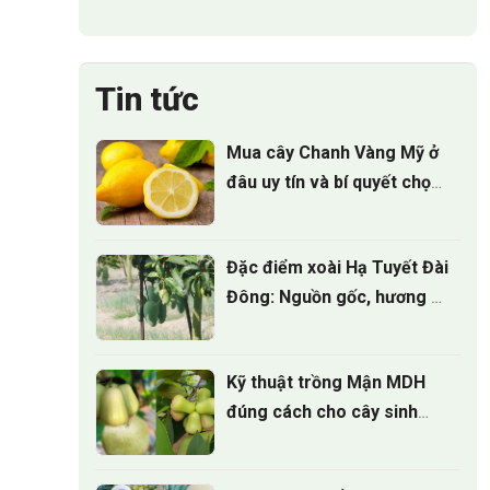
Tin tức
Mua cây Chanh Vàng Mỹ ở
đâu uy tín và bí quyết chọn
cây giống
Đặc điểm xoài Hạ Tuyết Đài
Đông: Nguồn gốc, hương vị
và giá trị kinh tế
Kỹ thuật trồng Mận MDH
đúng cách cho cây sinh
trưởng khỏe