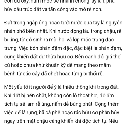
còn đủ oxy, nấm mốc sẽ nhanh chóng lây lan, phá
hủy cấu trúc đất và tấn công vào mô rễ non.
Đất trồng ngập úng hoặc tưới nước quá tay là nguyên
nhân phổ biến nhất. Khi nước đọng lâu trong chậu, rễ
bị úng, từ đó sinh ra mùi hôi và lớp mốc trắng đặc
trưng. Việc bón phân đậm đặc, đặc biệt là phân đạm,
cũng khiến đất dư thừa hữu cơ. Bên cạnh đó, giá thể
cũ hoặc chưa khử khuẩn kỹ dễ mang theo mầm
bệnh từ các cây đã chết hoặc từng bị thối rễ.
Một yếu tố ít người để ý là thiếu thông khí trong đất.
Khi đất bị nén chặt, không còn lỗ thoát hơi, độ ẩm
tích tụ sẽ làm rễ úng, nấm dễ bùng phát. Cộng thêm
việc để lá rụng, bã cà phê hoặc rác hữu cơ phân hủy
ngay trên mặt chậu càng khiến khí độc tích tụ. Nếu