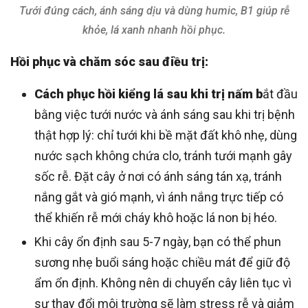
Tưới đúng cách, ánh sáng dịu và dùng humic, B1 giúp rễ
khỏe, lá xanh nhanh hồi phục.
Hồi phục và chăm sóc sau điều trị:
Cách phục hồi kiểng lá sau khi trị nấm b
ắt đầu
bằng việc tưới nước và ánh sáng sau khi trị bệnh
thật hợp lý: chỉ tưới khi bề mặt đất khô nhẹ, dùng
nước sạch không chứa clo, tránh tưới mạnh gây
sốc rễ. Đặt cây ở nơi có ánh sáng tán xạ, tránh
nắng gắt và gió mạnh, vì ánh nắng trực tiếp có
thể khiến rễ mới cháy khô hoặc lá non bị héo.
Khi cây ổn định sau 5-7 ngày, bạn có thể phun
sương nhẹ buổi sáng hoặc chiều mát để giữ độ
ẩm ổn định. Không nên di chuyển cây liên tục vì
sự thay đổi môi trường sẽ làm stress rễ và giảm