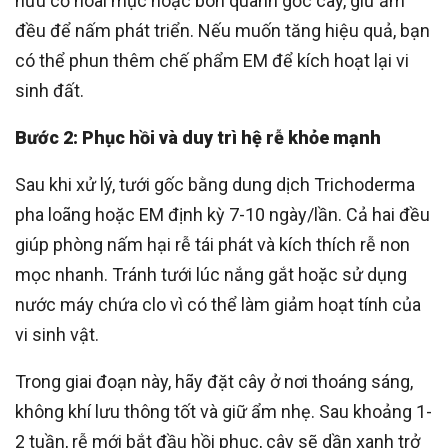
hữu cơ hoai mục hoặc bón quanh gốc cây, giữ ẩm
đều để nấm phát triển. Nếu muốn tăng hiệu quả, bạn
có thể phun thêm chế phẩm EM để kích hoạt lại vi
sinh đất.
Bước 2: Phục hồi và duy trì hệ rễ khỏe mạnh
Sau khi xử lý, tưới gốc bằng dung dịch Trichoderma
pha loãng hoặc EM định kỳ 7-10 ngày/lần. Cả hai đều
giúp phòng nấm hại rễ tái phát và kích thích rễ non
mọc nhanh. Tránh tưới lúc nắng gắt hoặc sử dụng
nước máy chứa clo vì có thể làm giảm hoạt tính của
vi sinh vật.
Trong giai đoạn này, hãy đặt cây ở nơi thoáng sáng,
không khí lưu thông tốt và giữ ẩm nhẹ. Sau khoảng 1-
2 tuần, rễ mới bắt đầu hồi phục, cây sẽ dần xanh trở