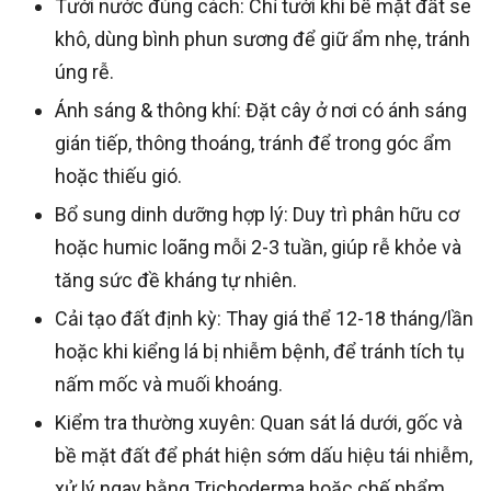
Tưới nước đúng cách: Chỉ tưới khi bề mặt đất se
khô, dùng bình phun sương để giữ ẩm nhẹ, tránh
úng rễ.
Ánh sáng & thông khí: Đặt cây ở nơi có ánh sáng
gián tiếp, thông thoáng, tránh để trong góc ẩm
hoặc thiếu gió.
Bổ sung dinh dưỡng hợp lý: Duy trì phân hữu cơ
hoặc humic loãng mỗi 2-3 tuần, giúp rễ khỏe và
tăng sức đề kháng tự nhiên.
Cải tạo đất định kỳ: Thay giá thể 12-18 tháng/lần
hoặc khi kiểng lá bị nhiễm bệnh, để tránh tích tụ
nấm mốc và muối khoáng.
Kiểm tra thường xuyên: Quan sát lá dưới, gốc và
bề mặt đất để phát hiện sớm dấu hiệu tái nhiễm,
xử lý ngay bằng Trichoderma hoặc chế phẩm