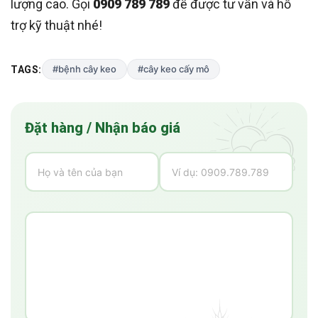
lượng cao. Gọi
0909 789 789
để được tư vấn và hỗ
trợ kỹ thuật nhé!
#bệnh cây keo
#cây keo cấy mô
TAGS:
Đặt hàng / Nhận báo giá