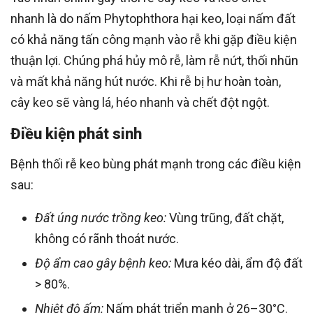
nhanh là do nấm Phytophthora hại keo, loại nấm đất
có khả năng tấn công mạnh vào rễ khi gặp điều kiện
thuận lợi. Chúng phá hủy mô rễ, làm rễ nứt, thối nhũn
và mất khả năng hút nước. Khi rễ bị hư hoàn toàn,
cây keo sẽ vàng lá, héo nhanh và chết đột ngột.
Điều kiện phát sinh
Bệnh thối rễ keo bùng phát mạnh trong các điều kiện
sau:
Đất úng nước trồng keo:
Vùng trũng, đất chặt,
không có rãnh thoát nước.
Độ ẩm cao gây bệnh keo:
Mưa kéo dài, ẩm độ đất
> 80%.
Nhiệt độ ấm:
Nấm phát triển mạnh ở 26–30°C.